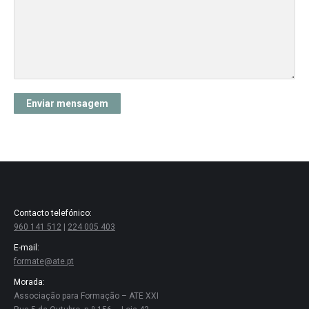
Contacto telefónico:
960 141 512
|
224 005 403
E-mail:
formate@ate.pt
Morada:
Associação para Formação – ATE XXI